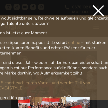
×
0678 132 88 50

MO – DO
13:00
–
17:00
Uhr
r wollt sichtbar sein, Reichweite aufbauen und gleichzeiti
nge Talente unterstützen?
nn ist jetzt euer Moment.
sere Sponsorenmappe ist ab sofort
online
– mit starken
keten, klaren Benefits und echter Präsenz für euer
ternehmen.
r sind dieses Jahr wieder auf der Europameisterschaft u
ingen nicht nur Performance auf die Bühne, sondern auch
re Marke dorthin, wo Aufmerksamkeit zählt.

Sichert euch euren Vorteil und werdet Teil von
OVE4STYLE
ugend fördern, Champions formen.“ 🏆