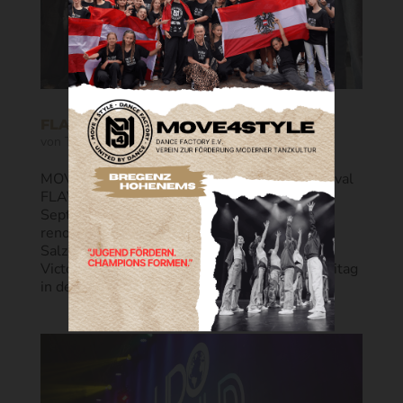
FLAVOURAMA
von
Tugce
|
Sep. 20, 2025
|
News
MOVE4STYLE beim internationalen Tanzfestival
FLAVOURAMA in Salzburg Am 5. und 6.
September war MOVE4STYLE beim
renommierten Tanzfestival FLAVOURAMA in
Salzburg vertreten. Unsere Tänzerinnen Ana
Victoria, Rosa, Elena und Giulia traten am Freitag
in der Kategorie Kids...