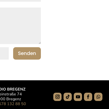
Senden
UDIO BREGENZ
einstraße 74
00 Bregenz
678 132 88 50