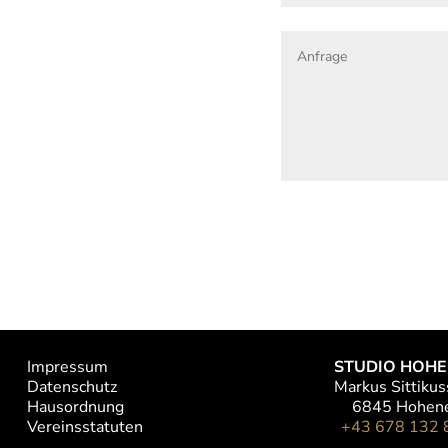
Impressum
STUDIO HOH
Datenschutz
Markus Sittikus
Hausordnung
6845 Hohen
Vereinsstatuten
+43 678 132 