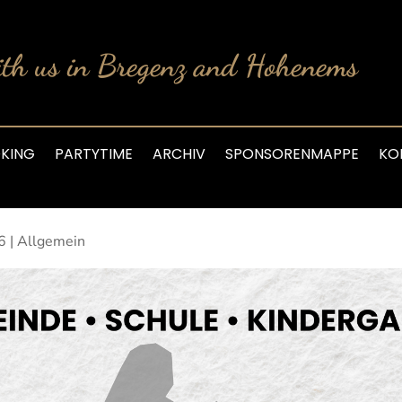
th us in Bregenz and Hohenems
KING
PARTYTIME
ARCHIV
SPONSORENMAPPE
KO
6
|
Allgemein