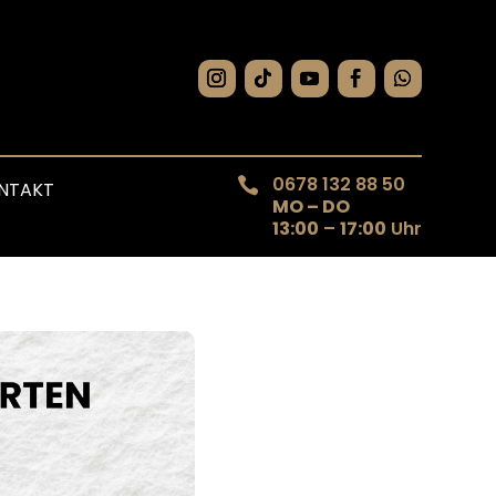
0678 132 88 50

NTAKT
MO – DO
13:00
–
17:00
Uhr