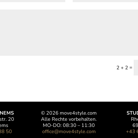
=
2 + 2
ENEMS
© 2026 move4style.com
​ST
str. 20
Alle Rechte vorbehalten.
Rh
ems
MO-DO: 08:30 – 11:30
69
88 50
office@move4style.com
+43 